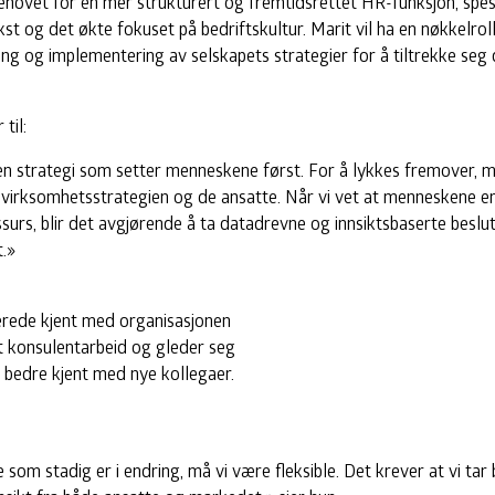
behovet for en mer strukturert og fremtidsrettet HR-funksjon, spe
st og det økte fokuset på bedriftskultur. Marit vil ha en nøkkelroll
ing og implementering av selskapets strategier for å tiltrekke seg
til:
 en strategi som setter menneskene først. For å lykkes fremover, 
virksomhetsstrategien og de ansatte. Når vi vet at menneskene er
ssurs, blir det avgjørende å ta datadrevne og innsiktsbaserte beslut
.»
lerede kjent med organisasjonen
t konsulentarbeid og gleder seg
da bedre kjent med nye kollegaer.
e som stadig er i endring, må vi være fleksible. Det krever at vi tar