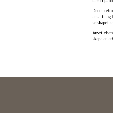
basert på in
Denne retni
ansatte og k
selskapet se
Ansettelsen
skape en ar