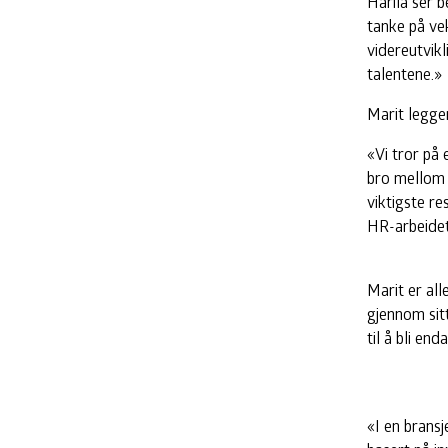
Harila ser 
tanke på vek
videreutvikl
talentene.»
Marit legger 
«Vi tror på
bro mellom 
viktigste re
HR-arbeidet
Marit er al
gjennom sit
til å bli en
«I en bransj