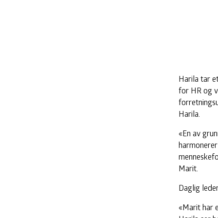
Harila tar e
for HR og v
forretningsu
Harila.
«En av grunn
harmonerer 
menneskefok
Marit.
Daglig leder
«Marit har e