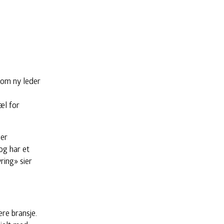
 som ny leder
æl for
ier
og har et
ing» sier
ere bransje.