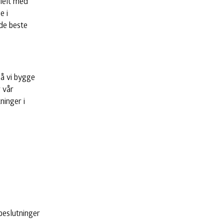
sielt med
e i
 de beste
må vi bygge
 vår
ninger i
 beslutninger