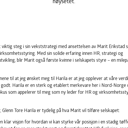
høysetet.
t viktig steg i sin vekststrategi med ansettelsen av Marit Erikstad
irksomhetsstyring. Med sin solide erfaring innen HR, strategi og
tvikling, blir Marit også første kvinne i selskapets styre – en milep
ene til at jeg ønsket meg til Harila er at jeg opplever at våre verd
godt. Harila er en sterk og etablert merkevare her i Nord-Norge 
us som appelerer til meg som ny leder for HR og virksomhetsstyr
, Glenn Tore Harila er tydelig på hva Marit vil tilføre selskapet:
n klar visjon for hvordan vi kan styrke vår posisjon i en stadig tøff