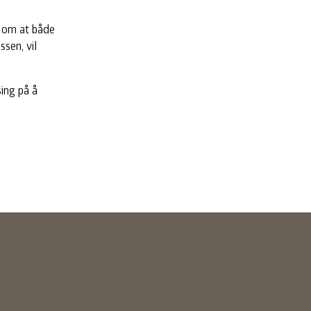
g om at både
ssen, vil
ing på å