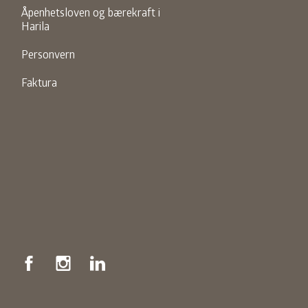
Åpenhetsloven og bærekraft i
Harila
Personvern
Faktura
Facebook
Instagram
LinkedIn