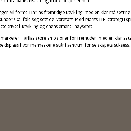
nsikt fra både ansatte og markedet,» sier hun.
ngen vil forme Harilas fremtidige utvikling, med en klar målsettin
under skal føle seg sett og ivaretatt. Med Marits HR-strategi i spi
tte trivsel, utvikling og engasjement i høysetet.
 markerer Harilas store ambisjoner for fremtiden, med en klar sats
beidsplass hvor menneskene står i sentrum for selskapets suksess.