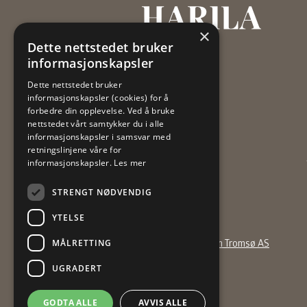
Harila
×
Dette nettstedet bruker
informasjonskapsler
Dette nettstedet bruker
informasjonskapsler (cookies) for å
forbedre din opplevelse. Ved å bruke
nettstedet vårt samtykker du i alle
informasjonskapsler i samsvar med
retningslinjene våre for
informasjonskapsler.
Les mer
STRENGT NØDVENDIG
YTELSE
Design:
Tank Design Tromsø AS
MÅLRETTING
Kode:
Vitikka AS
UGRADERT
GODTA ALLE
AVVIS ALLE