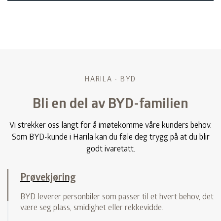
Toyota Proace Electric
Toyota
Toyota Hilux
Toyota
Toyota Proace
Toyota
HARILA - BYD
Bli en del av BYD-familien
Toyota Land Cruiser
Toyota
Vi strekker oss langt for å imøtekomme våre kunders behov.
VW ID. 7 Fastback
Nyhet!
VW
Som BYD-kunde i Harila kan du føle deg trygg på at du blir
godt ivaretatt.
VW Amarok
Nyhet!
VW
Prøvekjøring
VW Crafter
BYD leverer personbiler som passer til et hvert behov, det
VW
være seg plass, smidighet eller rekkevidde.