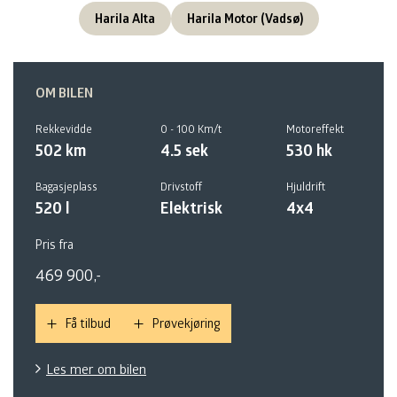
Harila Alta
Harila Motor (Vadsø)
VW ID.7 Stasjonsvogn
Nyhet!
VW
VW ID. 4
Kampanje
OM BILEN
VW
Rekkevidde
0 - 100 Km/t
Motoreffekt
Volvo EX30
Kampanje
Nyhet!
Volvo
502 km
4.5 sek
530 hk
Bagasjeplass
Drivstoff
Hjuldrift
Lexus RZ 450e
Lexus
520 l
Elektrisk
4x4
Pris fra
Skoda Enyaq
Kampanje
Nyhet!
Skoda
469 900,-
Toyota Proace City Electric
Toyota
Få tilbud
Prøvekjøring
Toyota Proace City
Toyota
Les mer om bilen