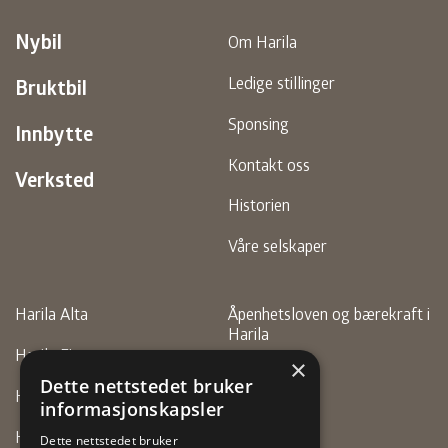
Nybil
Om Harila
Ledige stillinger
Bruktbil
Sponsing
Innbytte
Kontakt oss
Verksted
Historien
Våre selskaper
Harila Alta
Åpenhetsloven og bærekraft i
Harila
Harila Finnsnes
×
Personvern
Dette nettstedet bruker
Harila Hammerfest
informasjonskapsler
Faktura
Harila Motor (Alta)
Dette nettstedet bruker