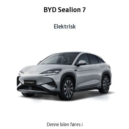
BYD Sealion 7
Toyota bZ4X Touring
Nyhet!
Toyota
Elektrisk
Toyota C-HR+
Nyhet!
Toyota
Toyota bZ4X (Ny modell)
Nyhet!
Toyota
Volvo XC90 Recharge
Nyhet!
Volvo
Volvo EX90
Nyhet!
Volvo
Skoda Elroq
Nyhet!
Skoda
VW ID.Buzz 4MOTION
VW
Denne bilen føres i