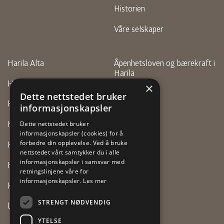
Historien
Våre selskaper
Harila Alta
Åpenhetsloven og bærekraft i
Harila
Harila Finnsnes
×
Personvern
Dette nettstedet bruker
Harila Hammerfest
informasjonskapsler
Faktura
Harila Motor (Alta)
Dette nettstedet bruker
informasjonskapsler (cookies) for å
forbedre din opplevelse. Ved å bruke
Harila Motor (Vadsø)
nettstedet vårt samtykker du i alle
informasjonskapsler i samsvar med
Harila Tromsø
retningslinjene våre for
informasjonskapsler.
Les mer
Harila Vestre Jakobselv
STRENGT NØDVENDIG
Lexus Tromsø
YTELSE