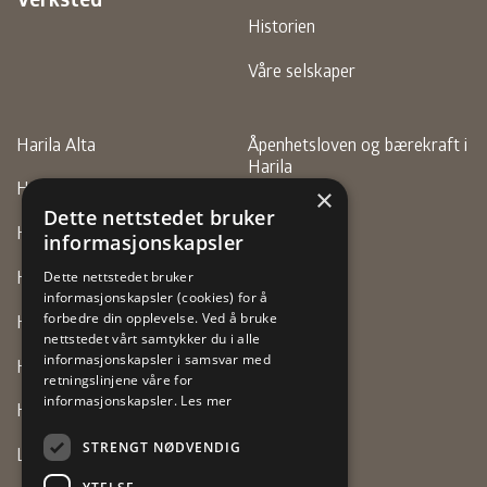
Historien
Våre selskaper
Harila Alta
Åpenhetsloven og bærekraft i
Harila
Harila Finnsnes
×
Personvern
Dette nettstedet bruker
Harila Hammerfest
informasjonskapsler
Faktura
Harila Motor (Alta)
Dette nettstedet bruker
informasjonskapsler (cookies) for å
forbedre din opplevelse. Ved å bruke
Harila Motor (Vadsø)
nettstedet vårt samtykker du i alle
informasjonskapsler i samsvar med
Harila Tromsø
retningslinjene våre for
informasjonskapsler.
Les mer
Harila Vestre Jakobselv
STRENGT NØDVENDIG
Lexus Tromsø