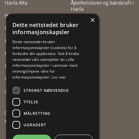
Harila Alta
Åpenhetsloven og bærekraft i
Harila
Harila Finnsnes
×
Personvern
Dette nettstedet bruker
Harila Hammerfest
informasjonskapsler
Faktura
Harila Motor (Alta)
Dette nettstedet bruker
informasjonskapsler (cookies) for å
Harila Motor (Vadsø)
forbedre din opplevelse. Ved å bruke
nettstedet vårt samtykker du i alle
Harila Tromsø
informasjonskapsler i samsvar med
retningslinjene våre for
informasjonskapsler.
Les mer
Harila Vestre Jakobselv
STRENGT NØDVENDIG
Lexus Tromsø
YTELSE
Design:
Tank Design Tromsø AS
MÅLRETTING
Kode:
Vitikka AS
UGRADERT