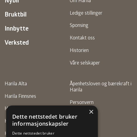
Nybil
Om Harila
Ledige stillinger
Bruktbil
Sponsing
Innbytte
Kontakt oss
Verksted
Historien
Våre selskaper
Harila Alta
Åpenhetsloven og bærekraft i
Harila
Harila Finnsnes
Personvern
Harila Hammerfest
×
Faktura
Dette nettstedet bruker
Harila Motor (Alta)
informasjonskapsler
Harila Motor (Vadsø)
Dette nettstedet bruker