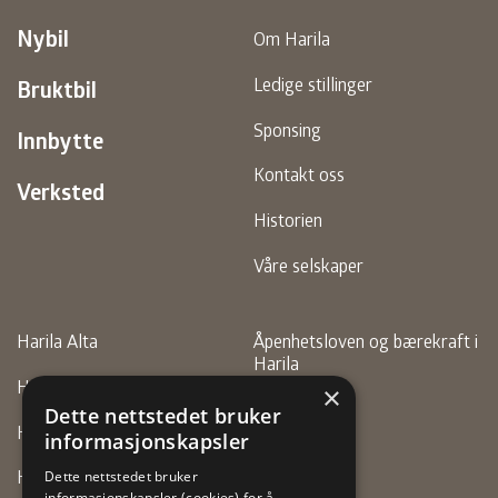
Nybil
Om Harila
Ledige stillinger
Bruktbil
Sponsing
Innbytte
Kontakt oss
Verksted
Historien
Våre selskaper
Harila Alta
Åpenhetsloven og bærekraft i
Harila
Harila Finnsnes
×
Personvern
Dette nettstedet bruker
Harila Hammerfest
informasjonskapsler
Faktura
Harila Motor (Alta)
Dette nettstedet bruker
informasjonskapsler (cookies) for å