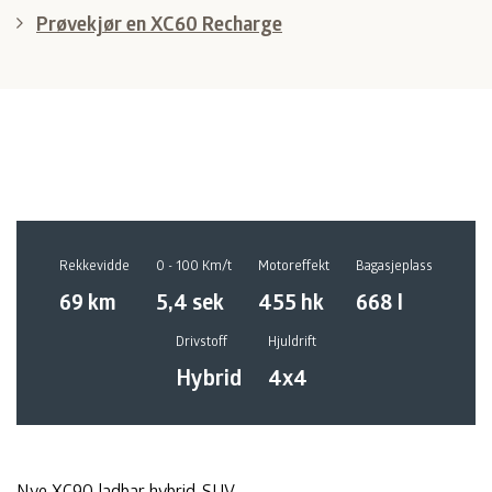
Prøvekjør en XC60 Recharge
Rekkevidde
0 - 100 Km/t
Motoreffekt
Bagasjeplass
69 km
5,4 sek
455 hk
668 l
Drivstoff
Hjuldrift
Hybrid
4x4
Nye XC90 ladbar hybrid-SUV