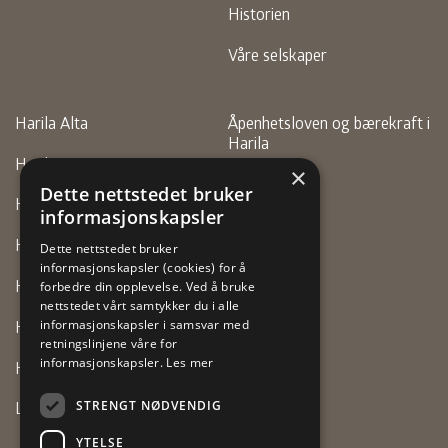
Historien
Våre selskaper
Harila Alta
Åpenhetsloven og bærekraft i
Harila
Harila Finnsnes
×
Personvern
Dette nettstedet bruker
Harila Hammerfest
informasjonskapsler
Faktura
Harila Motor (Alta)
Dette nettstedet bruker
informasjonskapsler (cookies) for å
Harila Motor (Vadsø)
forbedre din opplevelse. Ved å bruke
nettstedet vårt samtykker du i alle
Harila Tromsø
informasjonskapsler i samsvar med
retningslinjene våre for
informasjonskapsler.
Les mer
Harila Vestre Jakobselv
STRENGT NØDVENDIG
Lexus Tromsø
YTELSE